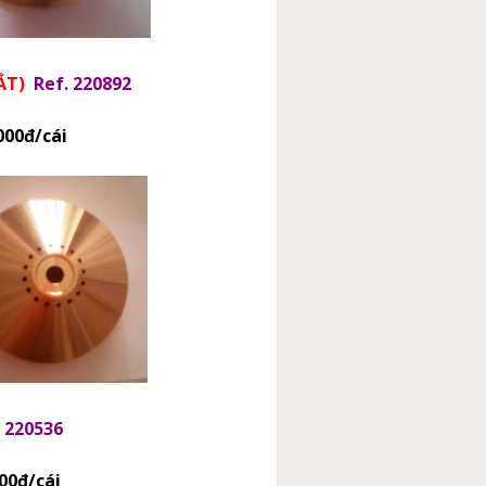
́T)
Ref. 220892
đ/cái
. 220536
/cái