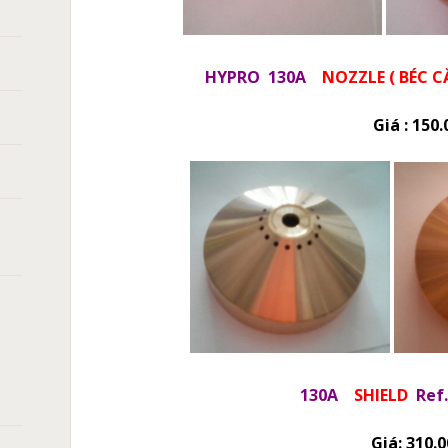
HYPRO 130A
NOZZLE ( BÉC CĂ
Giá : 150.000
130A
SHIELD
Ref
Giá: 310.000đ