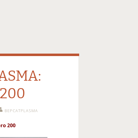
LASMA:
200
BEPCATPLASMA
pro 200