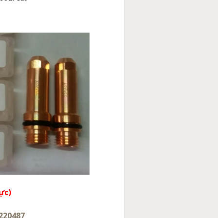
ực)
220487