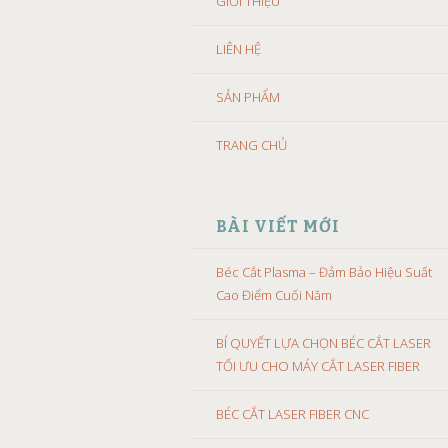
GIỚI THIỆU
LIÊN HỆ
SẢN PHẨM
TRANG CHỦ
BÀI VIẾT MỚI
Béc Cắt Plasma – Đảm Bảo Hiệu Suất
Cao Điểm Cuối Năm
BÍ QUYẾT LỰA CHỌN BÉC CẮT LASER
TỐI ƯU CHO MÁY CẮT LASER FIBER
BÉC CẮT LASER FIBER CNC