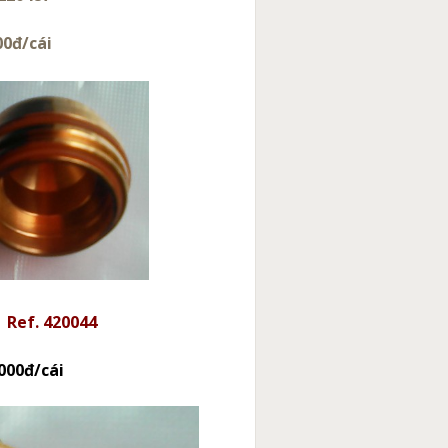
/cái
Ref. 420044
.000đ/cái