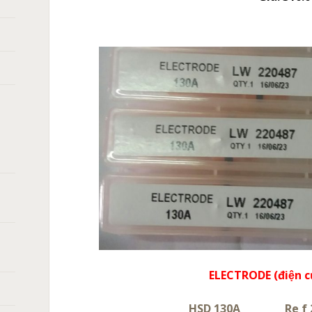
ELECTRODE (điện c
HSD 130A
Re f 