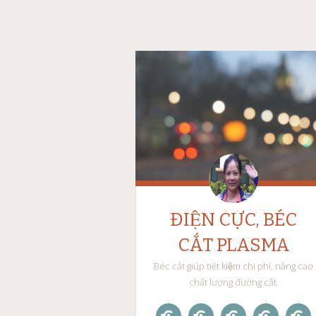
ĐIỆN CỰC, BÉC
CẮT PLASMA
Béc cắt giúp tiết kiệm chi phí, nâng cao
chất lượng đường cắt.