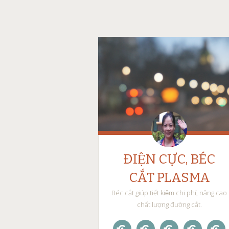
ĐIỆN CỰC, BÉC
CẮT PLASMA
Béc cắt giúp tiết kiệm chi phí, nâng cao
chất lượng đường cắt.