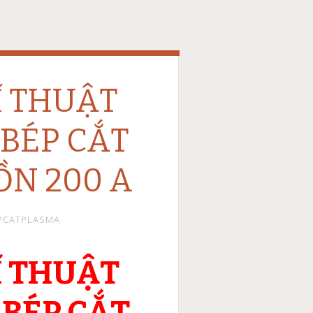
Ĩ THUẬT
 BÉP CẮT
N 200 A
PCATPLASMA
Ĩ THUẬT
 BÉP CẮT