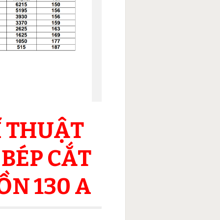
Ĩ THUẬT
 BÉP CẮT
N 130 A