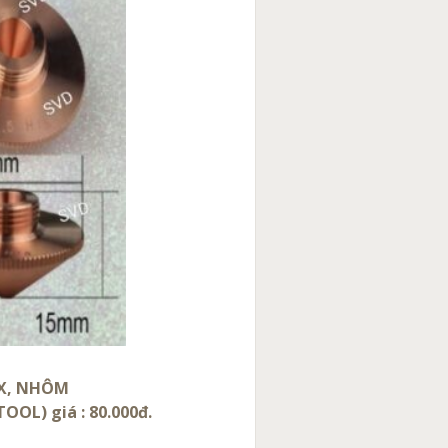
OX, NHÔM
OOL) giá : 80.000đ.