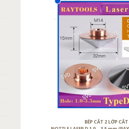
BÉP CẮT 2 LỚP CẮT
NOZZLE LASER D 1.0 – 3.5 mm (RAY