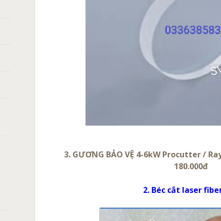
3. GƯƠNG BẢO VỆ 4-6kW Procutter / Ray
180.000đ
2. Béc cắt laser fibe