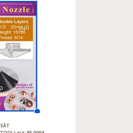
 SẮT
TOOL) giá: 85.000đ