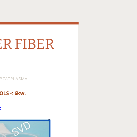
ER FIBER
EPCATPLASMA
LS < 6kw.
: