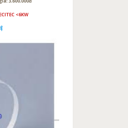
iá: 3.600.000đ
ECITEC <6KW
VỆ