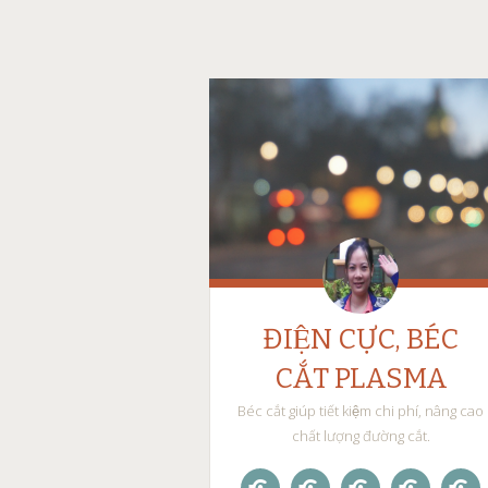
ĐIỆN CỰC, BÉC
CẮT PLASMA
Béc cắt giúp tiết kiệm chi phí, nâng cao
chất lượng đường cắt.