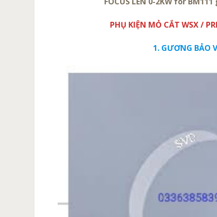
FOCUS LEN 0-2KW for BM111 g
PHỤ KIỆN MỎ CẮT WSX / PR
1. GƯƠNG BẢO 