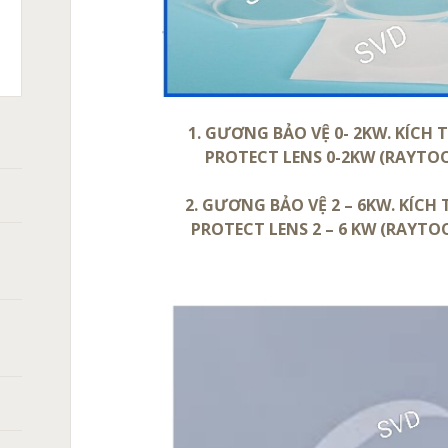
C
T
X105,
ASMA:
CH
XPRO
A
HERM
0
̀NG
1. GƯƠNG BẢO VỆ 0- 2KW. KÍCH 
PROTECT LENS 0-2KW (RAYTOOL)
ANH
ÁN
2. GƯƠNG BẢO VỆ 2 – 6KW. KÍCH
̀N
PROTECT LENS 2 – 6 KW (RAYTOOL