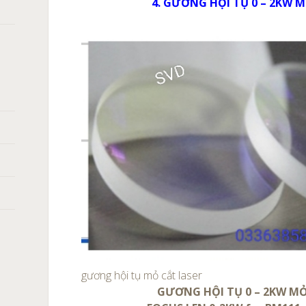
4. GƯƠNG HỘI TỤ 0 – 2KW 
gương hội tụ mỏ cắt laser
GƯƠNG HỘI TỤ 0 – 2KW M