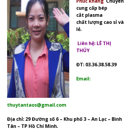
Phúc khang
Chuyên
cung cấp bép
cắt plasma
chất lượng cao sỉ và
lẻ.
Liên hệ: LÊ THỊ
THÚY
Đ
T: 03.36.38.58.39
Email:
thuytantaos@gmail.com
.
Địa chỉ: 29 Đường số 6 – Khu phố 3 – An Lạc – Bình
Tân – TP Hồ Chí Minh.