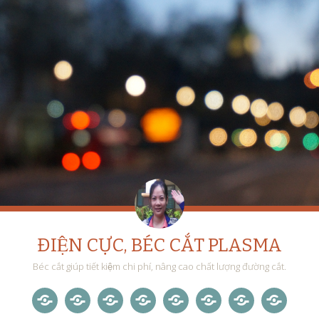
ĐIỆN CỰC, BÉC CẮT PLASMA
Béc cắt giúp tiết kiệm chi phí, nâng cao chất lượng đường cắt.