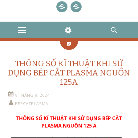
TRANG
SẢN
CÁC
BÉP
BÉC
BÉC
BÉP
GIỚI
CHỦ
PHẨM
LOẠI
CẮT
CẮT
CẮT
CẮT
THIỆU
BÉP
POWERMAX105,
LIÊN
PLASMA:
CÁCH
LASER
P
CẮT
125
HỆ
MAXPRO
MUA
CNC
80,
MENU
WIDGETS
SEARCH
PLASMA
HYPERTHERM
200
HÀNG
BÉP
POWERMAX
45A,
VÀ
CẮT
105
65
THANH
GAS
A,
TOÁN
85
TIỀN
THÔNG SỐ KĨ THUẬT KHI SỬ
A
DỤNG BÉP CẮT PLASMA NGUỒN
125A
9 THÁNG 9, 2024
BEPCATPLASMA
THÔNG SỐ KĨ THUẬT KHI SỬ DỤNG BÉP CẮT
PLASMA NGUỒN 125 A