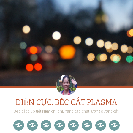
ĐIỆN CỰC, BÉC CẮT PLASMA
Béc cắt giúp tiết kiệm chi phí, nâng cao chất lượng đường cắt.