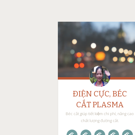
ĐIỆN CỰC, BÉC
CẮT PLASMA
Béc cắt giúp tiết kiệm chi phí, nâng cao
chất lượng đường cắt.