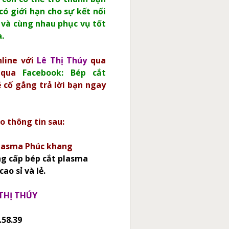
có giới hạn cho sự kết nối
 và cùng nhau phục vụ tốt
.
nline với
Lê Thị Thúy
qua
 qua
Facebook: Bép cắt
ẽ cố gắng trả lời bạn ngay
eo thông tin sau:
Plasma Phúc khang
g cấp bép cắt plasma
cao sỉ và lẻ.
 THỊ THÚY
.58.39