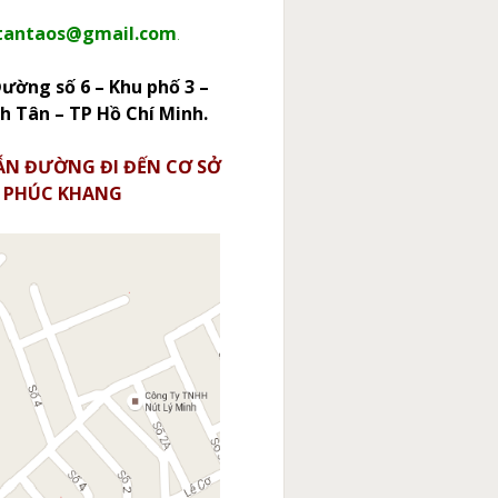
tantaos@gmail.com
.
Đường số 6 – Khu phố 3 –
̀nh Tân – TP Hồ Chí Minh.
N ĐƯỜNG ĐI ĐẾN CƠ SỞ
PHÚC KHANG