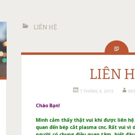
LIÊN HỆ
LIÊN 
7 THÁNG 4, 2015
BE
Chào Bạn!
Mình cảm thấy thật vui khi được liên hệ 
quan đến bép cắt plasma cnc. Rất vui vì 
người có chung điều quan tâm, biết đâu