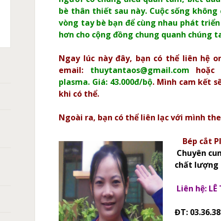
bè thân thiết sau này. Cuộc sống không 
C
vòng tay bè bạn để cùng nhau phát triển
T
hơn cho cộng đồng chung quanh chúng ta
X105,
ASMA:
CH
XPRO
A
Ngay lúc này đây, bạn có thể liên hệ o
HERM
0
̀NG
email:
thuytantaos@gmail.com
hoặc
plasma. Giá: 43.000đ/bộ
. Mình cam kết s
ANH
khi có thể.
ÁN
̀N
Ngoài ra, bạn có thể liên lạc với mình th
Bép cắt 
Chuyên cun
chất lượng 
Liên hệ: LÊ
Đ
T: 03.36.38