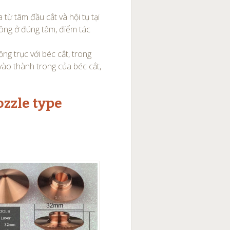
 từ tâm đầu cắt và hội tụ tại
hông ở đúng tâm, điểm tác
ng trục với béc cắt, trong
 vào thành trong của béc cắt,
ozzle type