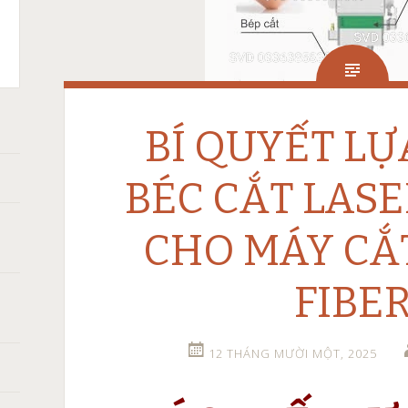
C
T
X105,
ASMA:
CH
XPRO
A
HERM
0
̀NG
BÍ QUYẾT L
ANH
BÉC CẮT LASE
ÁN
̀N
CHO MÁY CẮ
FIBE
12 THÁNG MƯỜI MỘT, 2025