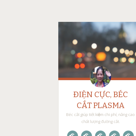
ĐIỆN CỰC, BÉC
CẮT PLASMA
Béc cắt giúp tiết kiệm chi phí, nâng cao
chất lượng đường cắt.