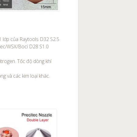
1 lớp của Raytools D32 S2.5
tec/WSX/Boci D28 S1.0
trogen. Tốc độ dòng khí
g và các kim loại khác.