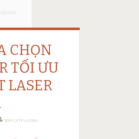
ỰA CHỌN
R TỐI ƯU
T LASER
R
BEPCATPLASMA