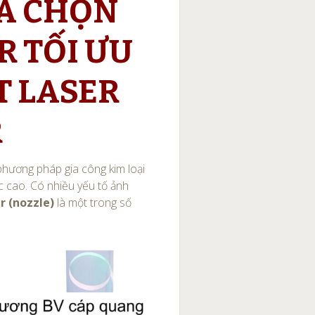
ỰA CHỌN
R TỐI ƯU
T LASER
R
phương pháp gia công kim loại
ác cao. Có nhiều yếu tố ảnh
r (nozzle)
là một trong số