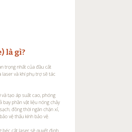
) là gì?
n trọng nhất của đầu cắt
 laser và khí phụ trợ sẽ tác
ợ và tạo áp suất cao, phóng
ổi bay phần vật liệu nóng chảy
 sạch; đồng thời ngăn chặn xỉ,
bảo vệ thấu kính bảo vệ.
g béc cắt laser sẽ quyết định