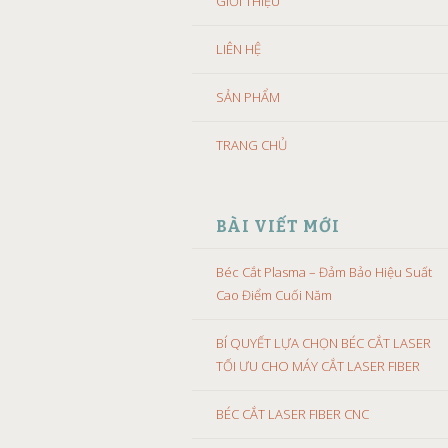
GIỚI THIỆU
LIÊN HỆ
SẢN PHẨM
TRANG CHỦ
BÀI VIẾT MỚI
Béc Cắt Plasma – Đảm Bảo Hiệu Suất
Cao Điểm Cuối Năm
BÍ QUYẾT LỰA CHỌN BÉC CẮT LASER
TỐI ƯU CHO MÁY CẮT LASER FIBER
BÉC CẮT LASER FIBER CNC