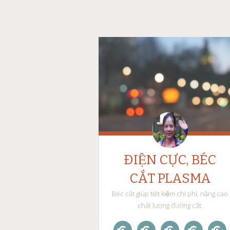
ĐIỆN CỰC, BÉC
CẮT PLASMA
Béc cắt giúp tiết kiệm chi phí, nâng cao
chất lượng đường cắt.