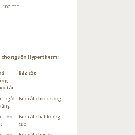
lượng cao.
c cho nguồn Hypertherm:
hả
Béc cắt
ăng
hịu tải
ắt ngắt
Béc cắt chính hãng
uãng
t liên
Béc cắt chất lượng
ục
cao
t liên
Béc cắt chuyên