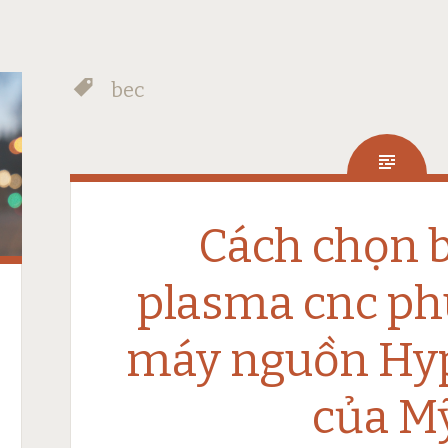
bec
Cách chọn b
plasma cnc ph
máy nguồn Hy
của M