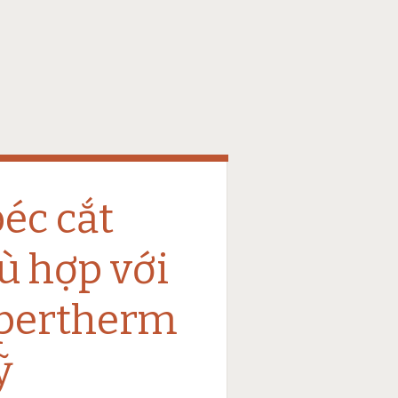
éc cắt
ù hợp với
pertherm
ỹ