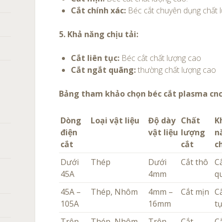
Cắt chính xác:
Béc cắt chuyên dụng chất 
5. Khả năng chịu tải:
Cắt liên tục:
Béc cắt chất lượng cao
Cắt ngắt quãng:
thường chất lượng cao
Bảng tham khảo chọn béc cắt plasma cn
Dòng
Loại vật liệu
Độ dày
Chất
K
điện
vật liệu
lượng
n
cắt
cắt
c
Dưới
Thép
Dưới
Cắt thô
C
45A
4mm
q
45A –
Thép, Nhôm
4mm –
Cắt mịn
Cắ
105A
16mm
t
Trên
Thép, Nhôm,
Trên
Cắt
Cắ