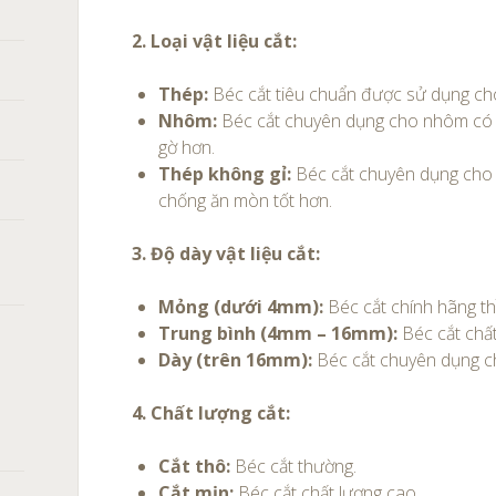
2. Loại vật liệu cắt:
Thép:
Béc cắt tiêu chuẩn được sử dụng cho
Nhôm:
Béc cắt chuyên dụng cho nhôm có kh
gờ hơn.
Thép không gỉ:
Béc cắt chuyên dụng cho 
chống ăn mòn tốt hơn.
3. Độ dày vật liệu cắt:
Mỏng (dưới 4mm):
Béc cắt chính hãng thì
Trung bình (4mm – 16mm):
Béc cắt chấ
Dày (trên 16mm):
Béc cắt chuyên dụng ch
4. Chất lượng cắt:
Cắt thô:
Béc cắt thường.
Cắt mịn:
Béc cắt chất lượng cao.