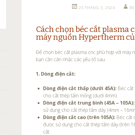
25 THÁNG 3, 2024
B
C
T
X105,
ASMA:
CH
Cách chọn béc cắt plasma c
XPRO
A
máy nguồn Hypertherm củ
HERM
0
̀NG
Để chọn béc cắt plasma cnc phù hợp với máy
ANH
bạn cần cân nhắc các yếu tố sau:
ÁN
̀N
1. Dòng điện cắt:
Dòng điện cắt thấp (dưới 45A):
Béc cắt
cho cắt thép tấm mỏng (dưới 4mm).
Dòng điện cắt trung bình (45A – 105A):
sử dụng cho cắt thép tấm dày (4mm – 16m
Dòng điện cắt cao (trên 105A):
Béc cắt 
được sử dụng cho cắt thép tấm dày (trên 1
cắt.