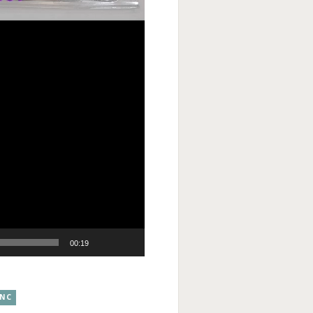
00:19
CNC