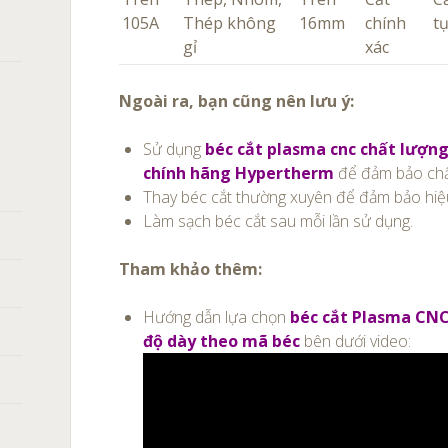
105A
Thép không
16mm
chính
t
gỉ
xác
Ngoài ra, bạn cũng nên lưu ý:
Sử dụng
béc cắt plasma cnc chất lượng
chính hãng Hypertherm
để đảm bảo chất
Thay béc cắt thường xuyên để đảm bảo hiệu
Làm sạch béc cắt sau mỗi lần sử dụng.
Tham khảo thêm:
Hướng dẫn lựa chọn
béc cắt Plasma CNC
độ dày theo mã béc
bên dưới video:
Trình
chơi
Video