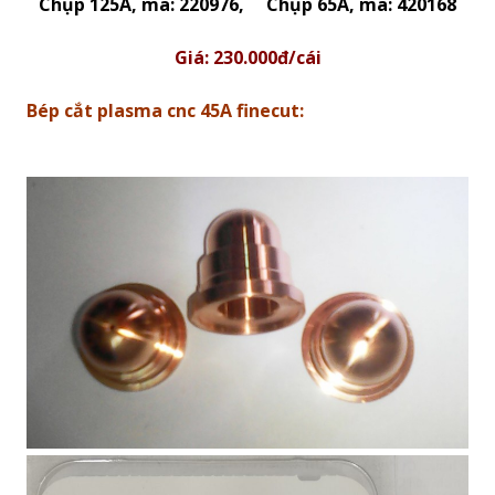
Chụp 125A, mã: 220976, Chụp 65A, mã: 420168
Giá: 230.000đ/cái
Bép cắt plasma cnc 45A finecut: