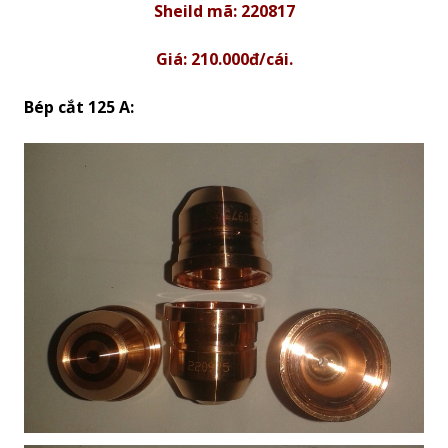
Sheild mã: 220817
Giá: 210.000đ/cái.
Bép cắt 125 A: