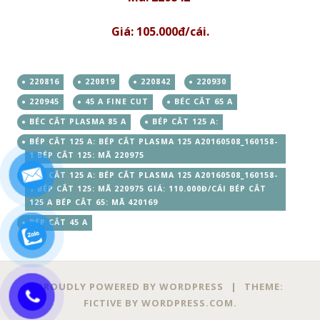
Giá: 105.000đ/cái.
220816
220819
220842
220930
220945
45 A FINE CUT
BÉC CẮT 65 A
BÉC CẮT PLASMA 85 A
BÉP CẮT 125 A:
BÉP CẮT 125 A: BÉP CẮT PLASMA 125 A20160508_160158-
1 BÉP CẮT 125: MÃ 220975
BÉP CẮT 125 A: BÉP CẮT PLASMA 125 A20160508_160158-
1 BÉP CẮT 125: MÃ 220975 GIÁ: 110.000Đ/CÁI BÉP CẮT
125 A BÉP CẮT 65: MÃ 420169
BÉP CẮT 45 A
PROUDLY POWERED BY WORDPRESS
|
THEME:
FICTIVE BY
WORDPRESS.COM
.