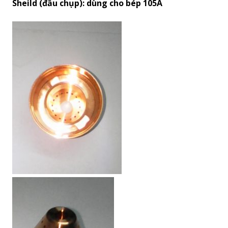
Sheild (đầu chụp): dùng cho bép 105A