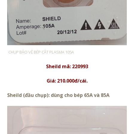
CHỤP BẢO VỆ BÉP CẮT PLASMA 105A
Sheild mã: 220993
Giá: 210.000đ/cái.
Sheild (đầu chụp): dùng cho bép 65A và 85A