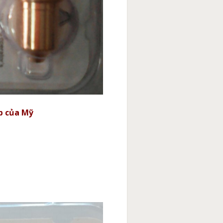
p của Mỹ
i