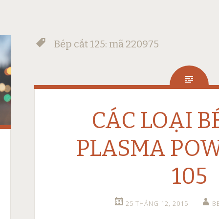
Bép cắt 125: mã 220975
CÁC LOẠI B
PLASMA PO
105
25 THÁNG 12, 2015
B