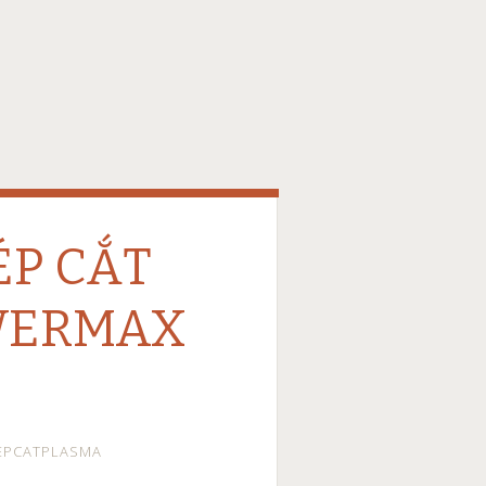
ÉP CẮT
WERMAX
EPCATPLASMA