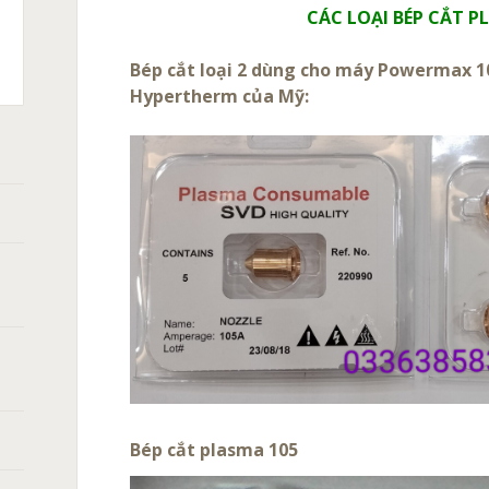
CÁC LOẠI BÉP CẮT 
C
T
Bép cắt loại 2 dùng cho máy Powermax
X105,
ASMA:
CH
Hypertherm của Mỹ:
XPRO
A
HERM
0
̀NG
ANH
ÁN
̀N
Bép cắt plasma 105