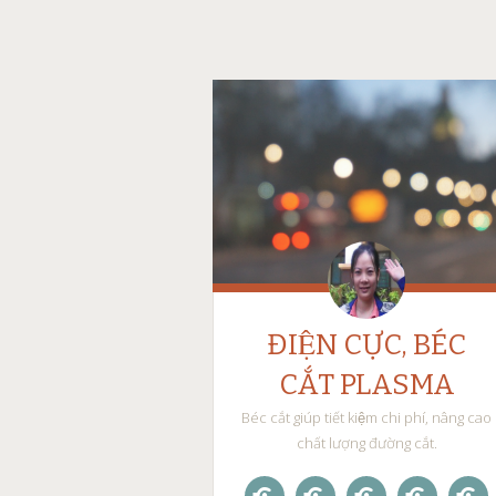
ĐIỆN CỰC, BÉC
CẮT PLASMA
Béc cắt giúp tiết kiệm chi phí, nâng cao
chất lượng đường cắt.