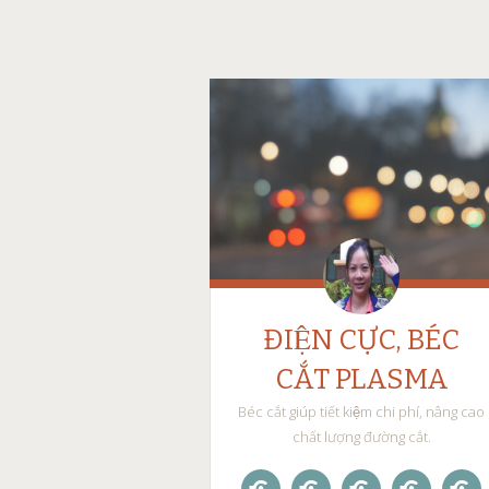
ĐIỆN CỰC, BÉC
CẮT PLASMA
Béc cắt giúp tiết kiệm chi phí, nâng cao
chất lượng đường cắt.