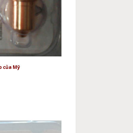
p của Mỹ
i