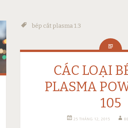
bép cắt plasma 1.3
CÁC LOẠI B
PLASMA PO
105
25 THÁNG 12, 2015
B