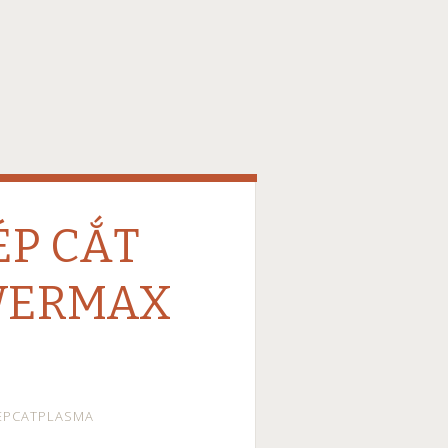
ÉP CẮT
WERMAX
EPCATPLASMA