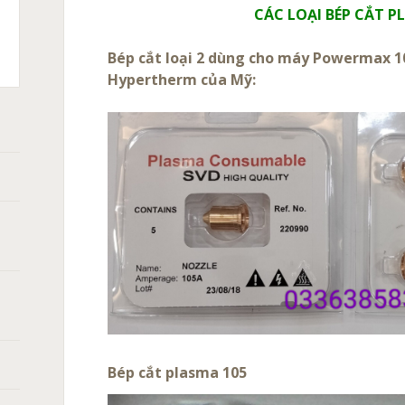
CÁC LOẠI BÉP CẮT 
C
T
Bép cắt loại 2 dùng cho máy Powermax
X105,
ASMA:
CH
Hypertherm của Mỹ:
XPRO
A
HERM
0
̀NG
ANH
ÁN
̀N
Bép cắt plasma 105