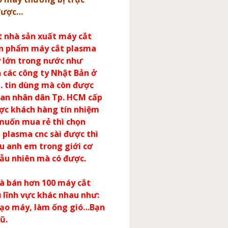
 được…
t nhà sản xuất máy cắt
Sản phẩm máy cắt plasma
y lớn trong nước như
 các công ty Nhật Bản ở
 tin dùng mà còn được
ban nhân dân Tp. HCM cấp
ợc khách hàng tín nhiệm
muốn mua rẻ thì chọn
plasma cnc sài được thì
ều anh em trong giới cơ
gẫu nhiên mà có được.
và bán hơn 100 máy cắt
 lĩnh vực khác nhau như:
 tạo máy, làm ống gió…Bạn
ũ.