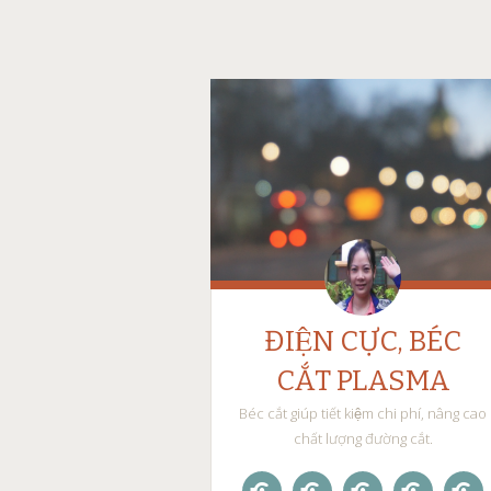
ĐIỆN CỰC, BÉC
CẮT PLASMA
Béc cắt giúp tiết kiệm chi phí, nâng cao
chất lượng đường cắt.