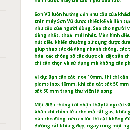
hành được máy chỉ sau 1 giờ đào tạo.
Sơn Vũ luôn hướng đến nhu cầu của khách
trên máy Sơn Vũ được thiết kế và liên tục
nhu cầu của người dùng. Sao cho người 
dàng nhất, thoải mái nhất. Màn hình điều 
nút điều khiển thường sử dụng được đưa
giúp thao tác dễ dàng nhanh chóng, các
hóa, các thông số cắt được cài đặt sẵn the
chỉ cần chọn và sử dụng mà không cần phả
Ví dụ: Bạn cần cắt inox 10mm, thì chỉ cần
plams inox 10mm, khi cần cắt sắt 50 mm 
sắt 50 mm trong thư viện là xong.
Một điều chúng tôi nhận thấy là người 
khăn khi chỉnh lửa cho mỏ cắt gas, không
nào cho đúng, nên có lúc thì cắt không đ
đường cắt không đẹp, ngay cùng một ngườ