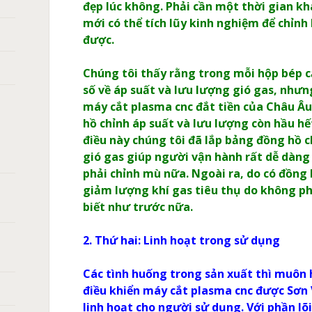
đẹp lúc không. Phải cần một thời gian kh
mới có thể tích lũy kinh nghiệm để chỉn
được.
Chúng tôi thấy rằng trong mỗi hộp bép 
số về áp suất và lưu lượng gió gas, nhưng
máy cắt plasma cnc đắt tiền của Châu Â
hồ chỉnh áp suất và lưu lượng còn hầu hế
điều này chúng tôi đã lắp bảng đồng hồ c
gió gas giúp người vận hành rất dễ dàng 
phải chỉnh mù nữa. Ngoài ra, do có đồng
giảm lượng khí gas tiêu thụ do không p
biết như trước nữa.
2. Thứ hai: Linh hoạt trong sử dụng
Các tình huống trong sản xuất thì muôn 
điều khiển máy cắt plasma cnc được Sơn
linh hoạt cho người sử dụng. Với phần l