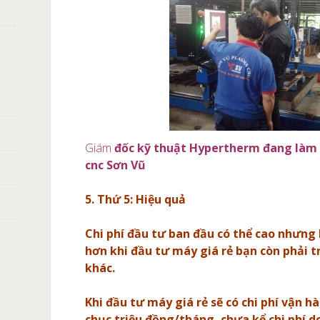
Giám
đốc kỹ thuật Hypertherm đang làm 
cnc Sơn Vũ
5. Thứ 5: Hiệu quả
Chi phí đầu tư ban đầu có thể cao nhưng b
hơn khi đầu tư máy giá rẻ bạn còn phải tr
khác.
Khi đầu tư máy giá rẻ sẽ có chi phí vận 
chục triệu đồng/tháng, chưa kể chi phí 