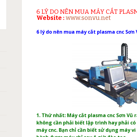
C
6 LÝ DO NÊN MUA MÁY CẮT PLASM
Website :
www.sonvu.net
T
X105,
ASMA:
CH
6 lý do nên mua máy cắt plasma cnc Sơn
XPRO
A
HERM
0
̀NG
ANH
ÁN
̀N
1. Thứ nhất: Máy cắt plasma cnc Sơn Vũ 
không cần phải biết lập trình hay phải có
máy cnc. Bạn chỉ cần biết sử dụng máy vi 