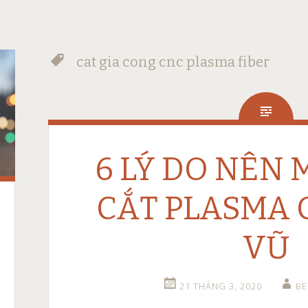
cat gia cong cnc plasma fiber
6 LÝ DO NÊN
CẮT PLASMA 
VŨ
21 THÁNG 3, 2020
B