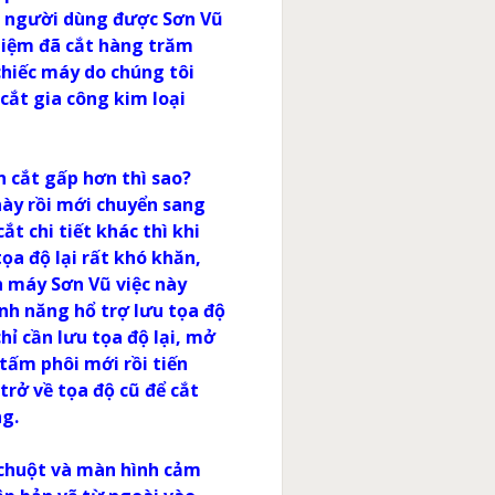
ện người dùng được Sơn Vũ
ghiệm đã cắt hàng trăm
chiếc máy do chúng tôi
 cắt gia công kim loại
ần cắt gấp hơn thì sao?
này rồi mới chuyển sang
t chi tiết khác thì khi
tọa độ lại rất khó khăn,
ên máy Sơn Vũ việc này
nh năng hổ trợ lưu tọa độ
hỉ cần lưu tọa độ lại, mở
 tấm phôi mới rồi tiến
trở về tọa độ cũ để cắt
ng.
 chuột và màn hình cảm