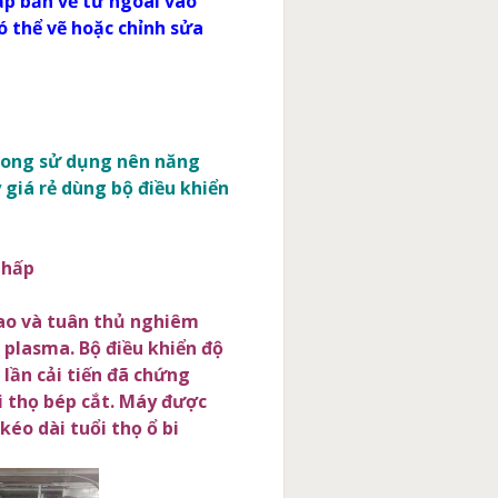
ập bản vẽ từ ngoài vào
 thể vẽ hoặc chỉnh sửa
trong sử dụng nên năng
 giá rẻ dùng bộ điều khiển
thấp
cao và tuân thủ nghiêm
 plasma. Bộ điều khiển độ
 lần cải tiến đã chứng
i thọ bép cắt. Máy được
éo dài tuổi thọ ổ bi