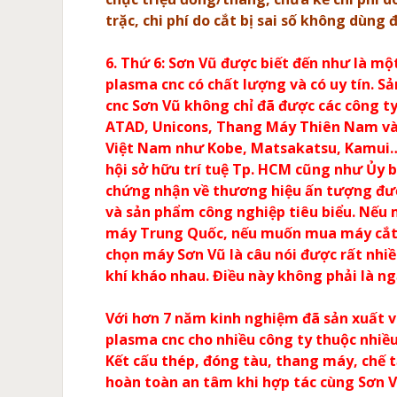
trặc, chi phí do cắt bị sai số không dùng
6. Thứ 6: Sơn Vũ được biết đến như là mộ
plasma cnc có chất lượng và có uy tín. 
cnc Sơn Vũ không chỉ đã được các công t
ATAD, Unicons, Thang Máy Thiên Nam và
Việt Nam như Kobe, Matsakatsu, Kamui…
hội sở hữu trí tuệ Tp. HCM cũng như Ủy 
chứng nhận về thương hiệu ấn tượng đư
và sản phẩm công nghiệp tiêu biểu. Nếu 
máy Trung Quốc, nếu muốn mua máy cắt 
chọn máy Sơn Vũ là câu nói được rất nhi
khí kháo nhau. Điều này không phải là n
Với hơn 7 năm kinh nghiệm đã sản xuất 
plasma cnc cho nhiều công ty thuộc nhiều
Kết cấu thép, đóng tàu, thang máy, chế
hoàn toàn an tâm khi hợp tác cùng Sơn V