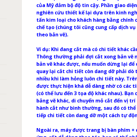
của Mỹ đảm bộ độ tin cậy. Phần giao di
nghiên cứu thiết kế lại dựa trên kinh n
tấn kim loại cho khách hàng bằng chính 
chế tạo (chúng tôi cũng cung cấp dịch vụ
theo bản vẽ).
Ví dụ: Khi đang cắt mà có chi tiết khác c
Thông thường phải đợi cắt xong bản vẽ 
bản vẽ khác được, nếu muốn dừng lại để cắ
quay lại cắt chi tiết còn dang dỡ phải dò 
nhiều khi làm hỏng luôn chi tiết này. Tr
được thực hiện khá dễ dàng nhờ có các tí
(có thể lưu đến 3 tọa độ khác nhau). Bạn c
bảng vẽ khác, di chuyển mỏ cắt đến vị trí
hành cắt như bình thường, sau đó có thể 
tiếp chi tiết còn dang dỡ một cách tự độ
Ngoài ra, máy được trang bị bàn phím +