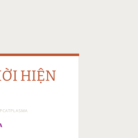
HỜI HIỆN
EPCATPLASMA
A