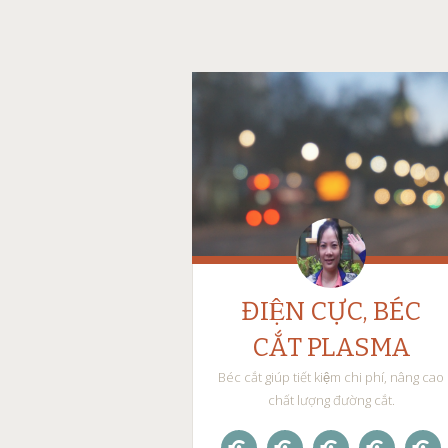
ĐIỆN CỰC, BÉC
CẮT PLASMA
Béc cắt giúp tiết kiệm chi phí, nâng cao
chất lượng đường cắt.