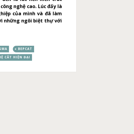
công nghệ cao. Lúc đấy là
ghiệp của mình và đã làm
ời những ngôi biệt thự với
ASMA
BEPCAT
Ệ CẮT HIỆN ĐẠI