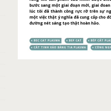
bước sang một giai đoạn mới, giai đoan 
lúc tôi đã thành công rực rỡ trên sự n
một việc thật ý nghĩa đã cung cấp cho đ
đường nét sáng tạo thật hoàn hảo.
BEC CAT PLASMA
BEP CAT
BÉP CẮT PL
CẮT TINH XẢO BẰNG TIA PLASMA
CÔNG NGH