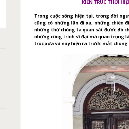
KIẾN TRÚC THỜI HIỆ
C
Trong cuộc sống hiện tại, trong đời ngư
T
cũng có những lần đi xa, những chiến đi 
X105,
ASMA:
CH
những thứ chúng ta quan sát được đó chí
XPRO
A
những công trình vĩ đại mà quan trọng là
HERM
0
̀NG
trúc xưa và nay hiện ra trước mắt chúng 
ANH
ÁN
̀N