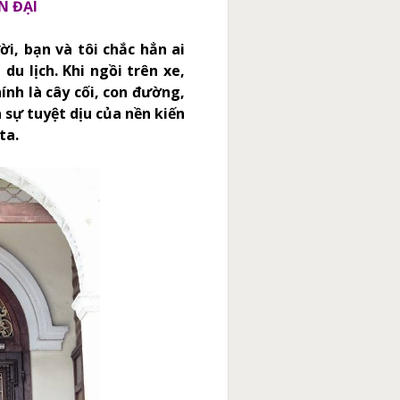
N ĐẠI
ời, bạn và tôi chắc hẳn ai
du lịch. Khi ngồi trên xe,
nh là cây cối, con đường,
 sự tuyệt dịu của nền kiến
ta.