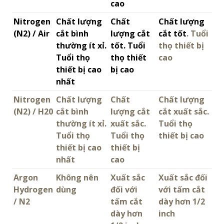
cao
Nitrogen
Chất lượng
Chất
Chất lượng
(N2) / Air
cắt bình
lượng cắt
cắt tốt
. Tuổi
thường ít xỉ.
tốt. Tuổi
thọ thiết bị
Tuổi thọ
thọ thiết
cao
thiết bị cao
bị cao
nhất
Nitrogen
Chất lượng
Chất
Chất lượng
(N2) / H20
cắt bình
lượng cắt
cắt xuất sắc.
thường ít xỉ.
xuất sắc.
Tuổi thọ
Tuổi thọ
Tuổi thọ
thiết bị cao
thiết bị cao
thiết bị
nhất
cao
Argon
Không nên
Xuất sắc
Xuất sắc đối
Hydrogen
dùng
đối với
với tấm cắt
/ N2
tấm cắt
dày hơn 1/2
dày hơn
inch