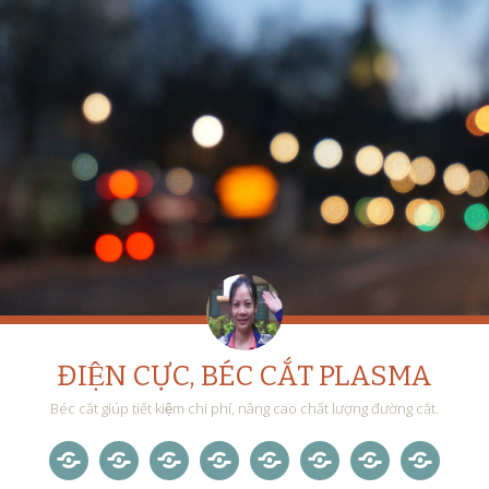
ĐIỆN CỰC, BÉC CẮT PLASMA
Béc cắt giúp tiết kiệm chi phí, nâng cao chất lượng đường cắt.