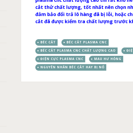
plasma cnc chất lượng cao thì rất khó n
cắt thử chất lượng, tốt nhất nên chọn n
đảm bảo đổi trả lô hàng đã bị lỗi, hoặc 
cắt đã được kiểm tra chất lượng trước kh
BÉC CẮT
BÉC CẮT PLASMA CNC
BÉC CẮT PLASMA CNC CHẤT LƯỢNG CAO
ĐI
ĐIỆN CỰC PLASMA CNC
MAU HƯ HỎNG
NGUYÊN NHÂN BÉC CẮT HAY BỊ NỔ