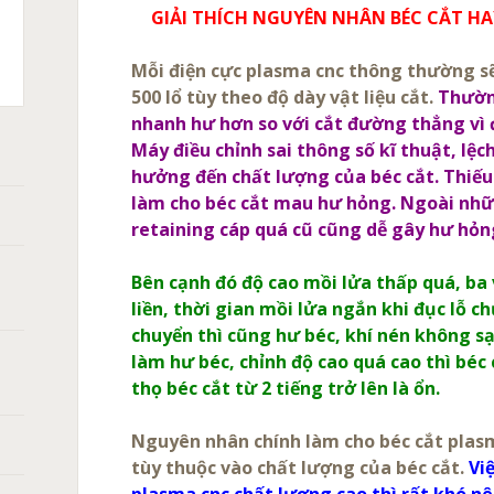
GIẢI THÍCH NGUYÊN NHÂN BÉC CẮT H
C
T
Mỗi điện cực plasma cnc thông thường s
X105,
ASMA:
CH
500 lổ tùy theo độ dày vật liệu cắt.
Thường
XPRO
A
nhanh hư hơn so với cắt đường thẳng vì đ
HERM
0
̀NG
Máy điều chỉnh sai thông số kĩ thuật, lệc
hưởng đến chất lượng của béc cắt.
Thiếu
ANH
làm cho béc cắt mau hư hỏng. Ngoài nhữ
ÁN
retaining cáp quá cũ cũng dễ gây hư hỏn
̀N
Bên cạnh đó độ cao mồi lửa thấp quá, ba v
liền, thời gian mồi lửa ngắn khi đục lỗ 
chuyển thì cũng hư béc, khí nén không s
làm hư béc, chỉnh độ cao quá cao thì béc
thọ béc cắt từ 2 tiếng trở lên là ổn.
Nguyên nhân chính làm cho béc cắt plas
tùy thuộc vào chất lượng của béc cắt.
Vi