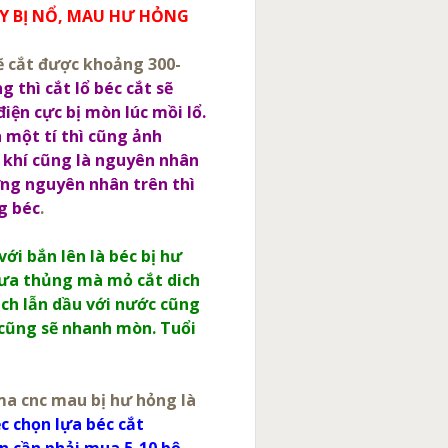
AY BỊ NỔ, MAU HƯ HỎNG
ẽ cắt được khoảng 300-
 thì cắt lổ béc cắt sẽ
iện cực bị mòn lúc mồi lổ.
h một tí thì cũng ảnh
 khí cũng là nguyên nhân
ng nguyên nhân trên thì
g béc
.
ới bắn lên là béc bị hư
chưa thủng mà mỏ cắt dich
ạch lẫn dầu với nước cũng
 cũng sẽ nhanh mòn. Tuổi
ma cnc mau bị hư hỏng là
ệc chọn lựa béc cắt