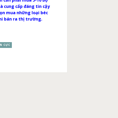
ên cần phải mua 5-10 bộ
hà cung cấp đáng tin cậy
chọn mua những loại béc
i bán ra thị trường.
ỆN CỰC