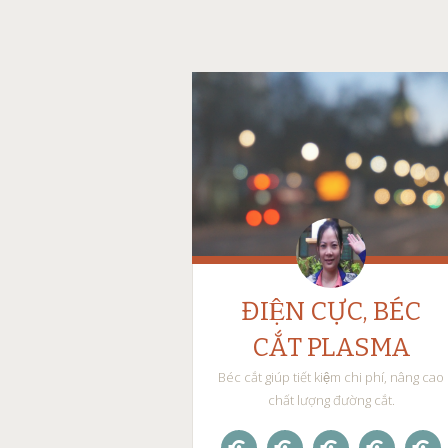
ĐIỆN CỰC, BÉC
CẮT PLASMA
Béc cắt giúp tiết kiệm chi phí, nâng cao
chất lượng đường cắt.