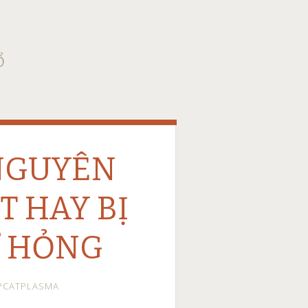
Ổ
 NGUYÊN
T HAY BỊ
Ư HỎNG
PCATPLASMA