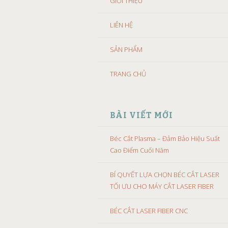
GIỚI THIỆU
LIÊN HỆ
SẢN PHẨM
TRANG CHỦ
BÀI VIẾT MỚI
Béc Cắt Plasma – Đảm Bảo Hiệu Suất
Cao Điểm Cuối Năm
BÍ QUYẾT LỰA CHỌN BÉC CẮT LASER
TỐI ƯU CHO MÁY CẮT LASER FIBER
BÉC CẮT LASER FIBER CNC