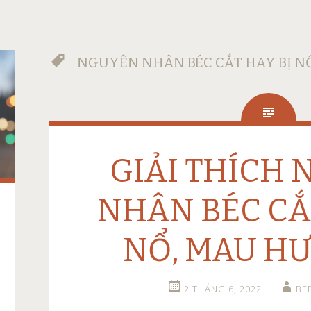
NGUYÊN NHÂN BÉC CẮT HAY BỊ N
GIẢI THÍCH
NHÂN BÉC CẮ
NỔ, MAU H
2 THÁNG 6, 2022
BE