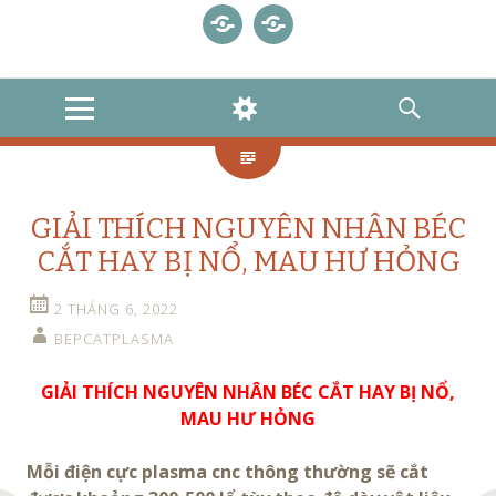
TRANG
SẢN
CÁC
BÉP
BÉC
BÉC
BÉP
GIỚI
CHỦ
PHẨM
LOẠI
CẮT
CẮT
CẮT
CẮT
THIỆU
BÉP
POWERMAX105,
LIÊN
PLASMA:
CÁCH
LASER
P
CẮT
125
HỆ
MAXPRO
MUA
CNC
80,
MENU
WIDGETS
SEARCH
PLASMA
HYPERTHERM
200
HÀNG
BÉP
POWERMAX
45A,
VÀ
CẮT
105
65
THANH
GAS
A,
TOÁN
85
TIỀN
GIẢI THÍCH NGUYÊN NHÂN BÉC
A
CẮT HAY BỊ NỔ, MAU HƯ HỎNG
2 THÁNG 6, 2022
BEPCATPLASMA
GIẢI THÍCH NGUYÊN NHÂN BÉC CẮT HAY BỊ NỔ,
MAU HƯ HỎNG
Mỗi điện cực plasma cnc thông thường sẽ cắt