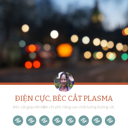
ĐIỆN CỰC, BÉC CẮT PLASMA
Béc cắt giúp tiết kiệm chi phí, nâng cao chất lượng đường cắt.