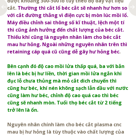
được khoảng 300-500 lổ tùy theo độ dày vật liệu
cắt.
Thường thì cắt lổ béc cắt sẽ nhanh hư hơn so
với cắt đường thẳng vì điện cực bị mòn lúc mồi lổ.
Máy điều chỉnh sai thông số kĩ thuật, lệch một tí
thì cũng ảnh hưởng đến chất lượng của béc cắt.
Thiếu khí cũng là nguyên nhân làm cho béc cắt
mau hư hỏng. Ngoài những nguyên nhân trên thì
retaining cáp quá cũ cũng dễ gây hư hỏng béc
.
Bên cạnh đó độ cao mồi lửa thấp quá, ba với bắn
lên là béc bị hư liền, thời gian mồi lửa ngắn khi
đục lỗ chưa thủng mà mỏ cắt dich chuyển thì
cũng hư béc, khí nén không sạch lẫn dầu với nước
cũng làm hư béc, chỉnh độ cao quá cao thì béc
cũng sẽ nhanh mòn. Tuổi thọ béc cắt từ 2 tiếng
trở lên là ổn.
Nguyên nhân chính làm cho béc cắt plasma cnc
mau bị hư hỏng là tùy thuộc vào chất lượng của