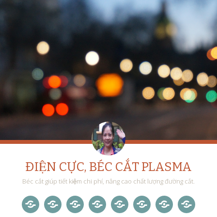
ĐIỆN CỰC, BÉC CẮT PLASMA
Béc cắt giúp tiết kiệm chi phí, nâng cao chất lượng đường cắt.