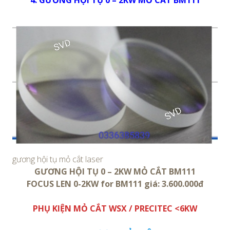
4. GƯƠNG HỘI TỤ 0 – 2KW MỎ CẮT BM111
gương hội tụ mỏ cắt laser
GƯƠNG HỘI TỤ 0 – 2KW MỎ CẮT BM111
FOCUS LEN 0-2KW for BM111 giá: 3.600.000đ
PHỤ KIỆN MỎ CẮT WSX / PRECITEC <6KW