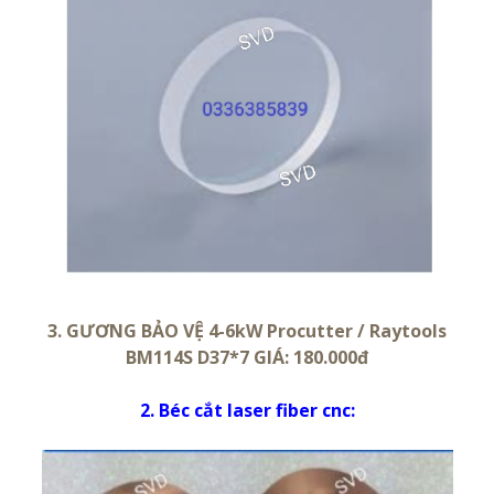
3. GƯƠNG BẢO VỆ 4-6kW Procutter / Raytools
BM114S D37*7 GIÁ: 180.000đ
2. Béc cắt laser fiber cnc: