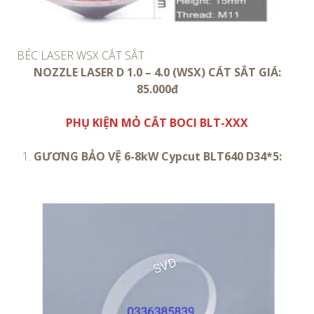
BÉC LASER WSX CẮT SẮT
NOZZLE LASER D 1.0 – 4.0 (WSX) CÁT SẮT GIÁ:
85.000đ
PHỤ KIỆN MỎ CẮT BOCI BLT-XXX
GƯƠNG BẢO VỆ 6-8kW Cypcut BLT640 D34*5: