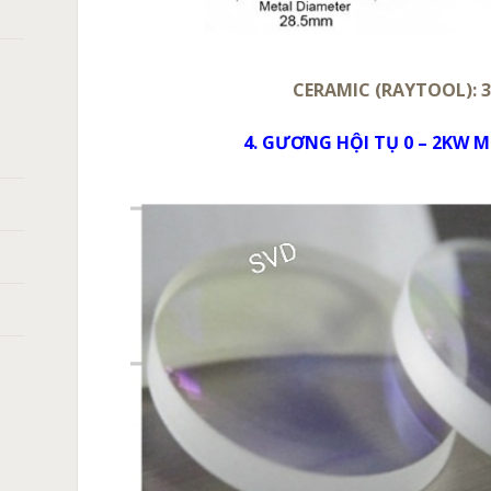
CERAMIC (RAYTOOL): 3
4. GƯƠNG HỘI TỤ 0 – 2KW 