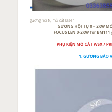
gương hội tụ mỏ cắt laser
GƯƠNG HỘI TỤ 0 – 2KW M
FOCUS LEN 0-2KW for BM111 g
PHỤ KIỆN MỎ CẮT WSX / PR
1. GƯƠNG BẢO 