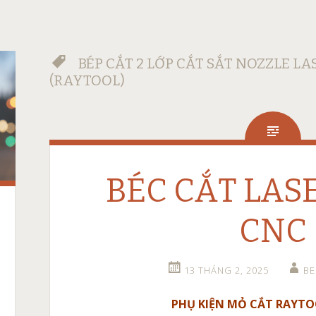
BÉP CẮT 2 LỚP CẮT SẮT NOZZLE LASE
(RAYTOOL)
BÉC CẮT LAS
CNC
13 THÁNG 2, 2025
B
PHỤ KIỆN MỎ CẮT RAYTOO