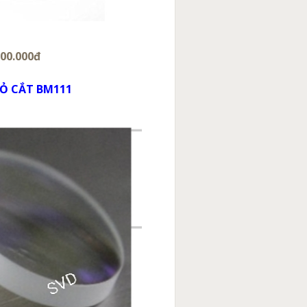
00.000đ
MỎ CẮT BM111