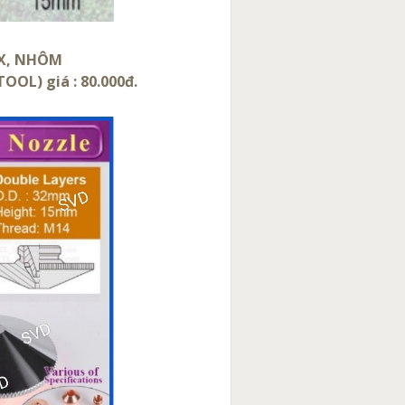
OX, NHÔM
OOL) giá : 80.000đ.