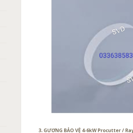
3. GƯƠNG BẢO VỆ 4-6kW Procutter / Ray