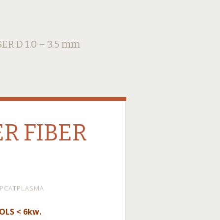
R D 1.0 – 3.5 mm
ER FIBER
EPCATPLASMA
LS < 6kw.