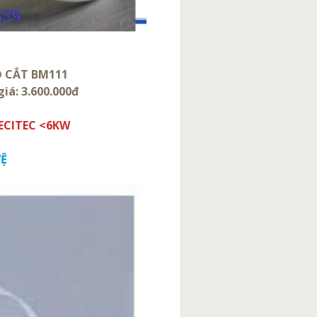
Ỏ CẮT BM111
iá: 3.600.000đ
ECITEC <6KW
VỆ