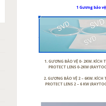
1 Gương bảo vệ
C
T
X105,
ASMA:
CH
XPRO
A
HERM
0
̀NG
ANH
ÁN
̀N
1. GƯƠNG BẢO VỆ 0- 2KW. KÍCH 
PROTECT LENS 0-2KW (RAYTOOL)
2. GƯƠNG BẢO VỆ 2 – 6KW. KÍCH
PROTECT LENS 2 – 6 KW (RAYTOOL