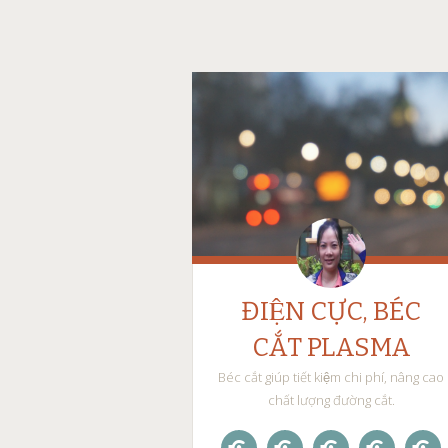
ĐIỆN CỰC, BÉC
CẮT PLASMA
Béc cắt giúp tiết kiệm chi phí, nâng cao
chất lượng đường cắt.