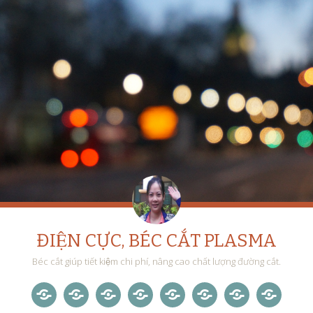
ĐIỆN CỰC, BÉC CẮT PLASMA
Béc cắt giúp tiết kiệm chi phí, nâng cao chất lượng đường cắt.