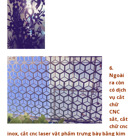
6.
Ngoài
ra còn
có dịch
vụ cắt
chữ
CNC
sắt, cắt
chữ cnc
inox, cắt cnc laser vật phẩm trưng bày bằng kim