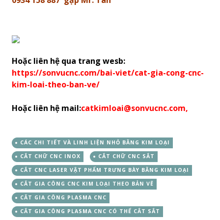
Hoặc liên hệ qua trang wesb:
https://sonvucnc.com/bai-viet/cat-gia-cong-cnc-
kim-loai-theo-ban-ve/
Hoặc liên hệ mail:
catkimloai@sonvucnc.com,
CÁC CHI TIẾT VÀ LINH LIỆN NHỎ BẰNG KIM LOẠI
CẮT CHỮ CNC INOX
CẮT CHỮ CNC SẮT
CẮT CNC LASER VẬT PHẨM TRƯNG BÀY BẰNG KIM LOẠI
CẮT GIA CÔNG CNC KIM LOẠI THEO BẢN VẼ
CẮT GIA CÔNG PLASMA CNC
CẮT GIA CÔNG PLASMA CNC CÓ THỂ CẮT SẮT