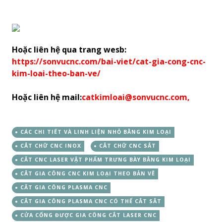
Hoặc liên hệ qua trang wesb:
https://sonvucnc.com/bai-viet/cat-gia-cong-cnc-
kim-loai-theo-ban-ve/
Hoặc liên hệ mail:
catkimloai@sonvucnc.com,
CÁC CHI TIẾT VÀ LINH LIỆN NHỎ BẰNG KIM LOẠI
CẮT CHỮ CNC INOX
CẮT CHỮ CNC SẮT
CẮT CNC LASER VẬT PHẨM TRƯNG BÀY BẰNG KIM LOẠI
CẮT GIA CÔNG CNC KIM LOẠI THEO BẢN VẼ
CẮT GIA CÔNG PLASMA CNC
CẮT GIA CÔNG PLASMA CNC CÓ THỂ CẮT SẮT
CỬA CỔNG ĐƯỢC GIA CÔNG CẮT LASER CNC