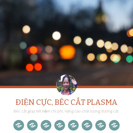
ĐIỆN CỰC, BÉC CẮT PLASMA
Béc cắt giúp tiết kiệm chi phí, nâng cao chất lượng đường cắt.