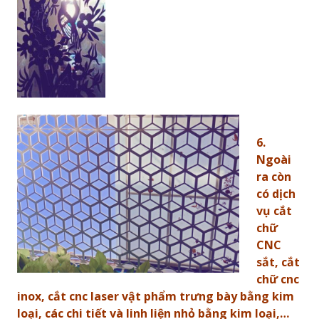
6.
Ngoài
ra còn
có dịch
vụ cắt
chữ
CNC
sắt, cắt
chữ cnc
inox, cắt cnc laser vật phẩm trưng bày bằng kim
loại, các chi tiết và linh liện nhỏ bằng kim loại,…