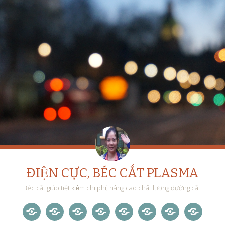
ĐIỆN CỰC, BÉC CẮT PLASMA
Béc cắt giúp tiết kiệm chi phí, nâng cao chất lượng đường cắt.