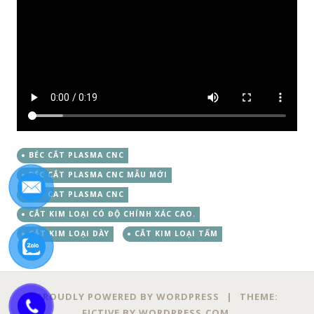
BÉC CẮT PLASMA CNC
BÉC CẮT PLASMA CNC MẪU MỚI
BEP CAT PLASMA CNC
CẮT KIM LOẠI CÓ ĐỘ CHÍNH XÁC CAO.
CẮT KIM LOẠI DÀY
CẮT KIM LOẠI TẤM
PROUDLY POWERED BY WORDPRESS
|
THEME:
FICTIVE BY
WORDPRESS.COM
.