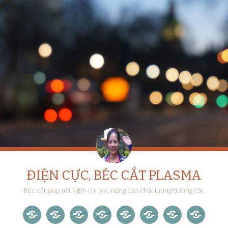
ĐIỆN CỰC, BÉC CẮT PLASMA
Béc cắt giúp tiết kiệm chi phí, nâng cao chất lượng đường cắt.