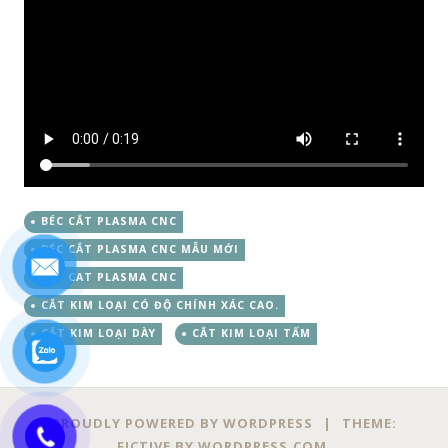
BÉC CẮT PLASMA CNC
BÉC CẮT PLASMA CNC MẪU MỚI
BEP CAT PLASMA CNC
CẮT KIM LOẠI CÓ ĐỘ CHÍNH XÁC CAO.
CẮT KIM LOẠI DÀY
CẮT KIM LOẠI TẤM
PROUDLY POWERED BY WORDPRESS
|
THEME:
FICTIVE BY
WORDPRESS.COM
.