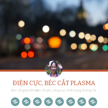
ĐIỆN CỰC, BÉC CẮT PLASMA
Béc cắt giúp tiết kiệm chi phí, nâng cao chất lượng đường cắt.