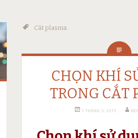
Căt plasma
CHỌN KHÍ S
TRONG CẮT 
1 THÁNG 5, 2015
BE
Chọn khí sử dụ