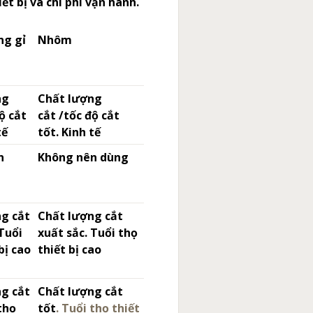
ết bị và chi phí vận hành.
ng gỉ
Nhôm
ng
Chất lượng
ộ cắt
cắt /tốc độ cắt
tế
tốt. Kinh tế
n
Không nên dùng
g cắt
Chất lượng cắt
 Tuổi
xuất sắc. Tuổi thọ
bị cao
thiết bị cao
g cắt
Chất lượng cắt
thọ
tốt
. Tuổi thọ thiết