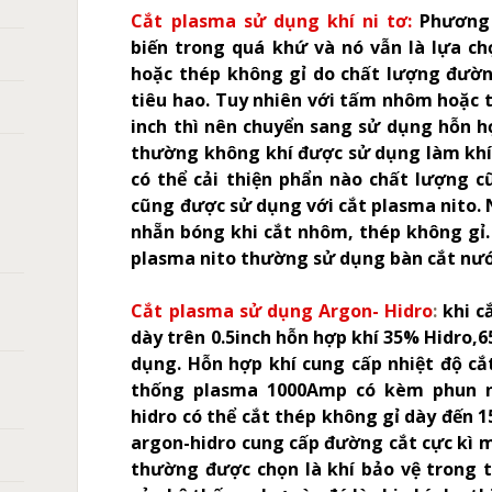
Cắt plasma sử dụng khí ni tơ:
Phương
biến trong quá khứ và nó vẫn là lựa ch
hoặc thép không gỉ do chất lượng đường
tiêu hao. Tuy nhiên với tấm nhôm hoặc t
inch thì nên chuyển sang sử dụng hỗn hợ
thường không khí được sử dụng làm khí
có thể cải thiện phẩn nào chất lượng c
cũng được sử dụng với cắt plasma nito
nhẵn bóng khi cắt nhôm, thép không gỉ.
plasma nito thường sử dụng bàn cắt nướ
Cắt plasma sử dụng Argon- Hidro
:
khi c
dày trên 0.5inch hỗn hợp khí 35% Hidro
dụng. Hỗn hợp khí cung cấp nhiệt độ cắ
thống plasma 1000Amp có kèm phun n
hidro có thể cắt thép không gỉ dày đến 
argon-hidro cung cấp đường cắt cực kì m
thường được chọn là khí bảo vệ trong 