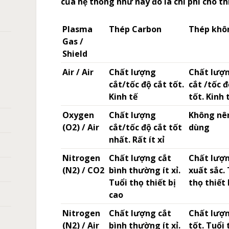
của hệ thống như này đó là chi phí cho thi
Plasma
Thép Carbon
Thép khô
Gas /
Shield
Air / Air
Chất lượng
Chất lượ
cắt/tốc độ cắt tốt.
cắt /tốc đ
Kinh tế
tốt. Kinh 
Oxygen
Chất lượng
Không nê
(O2) / Air
cắt/tốc độ cắt tốt
dùng
nhất. Rất ít xỉ
Nitrogen
Chất lượng cắt
Chất lượn
(N2) / CO2
bình thường ít xỉ.
xuất sắc.
Tuổi thọ thiết bị
thọ thiết 
cao
Nitrogen
Chất lượng cắt
Chất lượn
(N2) / Air
bình thường ít xỉ.
tốt. Tuổi 