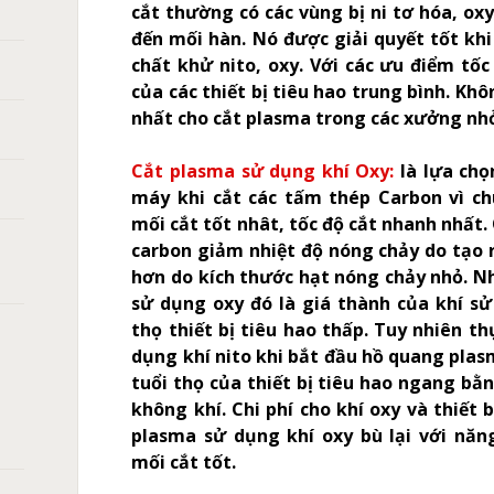
cắt thường có các vùng bị ni tơ hóa, ox
đến mối hàn. Nó được giải quyết tốt kh
chất khử nito, oxy. Với các ưu điểm tốc đ
của các thiết bị tiêu hao trung bình. Khô
nhất cho cắt plasma trong các xưởng nh
Cắt plasma sử dụng khí Oxy:
là lựa ch
máy khi cắt các tấm thép Carbon vì c
mối cắt tốt nhât, tốc độ cắt nhanh nhất.
carbon giảm nhiệt độ nóng chảy do tạo 
hơn do kích thước hạt nóng chảy nhỏ. N
sử dụng oxy đó là giá thành của khí sử
thọ thiết bị tiêu hao thấp. Tuy nhiên t
dụng khí nito khi bắt đầu hồ quang plas
tuổi thọ của thiết bị tiêu hao ngang bằ
không khí. Chi phí cho khí oxy và thiết 
plasma sử dụng khí oxy bù lại với năn
mối cắt tốt.