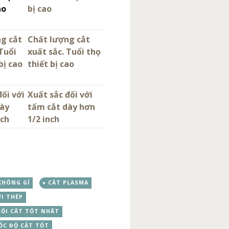
ao
bị cao
g cắt
Chất lượng cắt
 Tuổi
xuất sắc. Tuổi thọ
bị cao
thiết bị cao
đối với
Xuất sắc đối với
dày
tấm cắt dày hơn
nch
1/2 inch
KHÔNG GỈ
CĂT PLASMA
I THÉP
ỐI CẮT TỐT NHÂT
ỐC ĐỘ CẮT TỐT