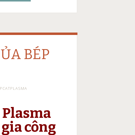
ỦA BÉP
EPCATPLASMA
 Plasma
 gia công