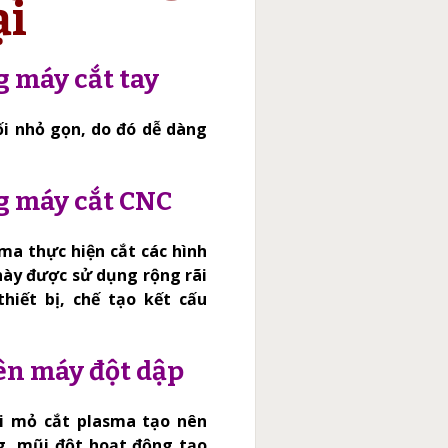
ại
 máy cắt tay
i nhỏ gọn, do đó dễ dàng
g máy cắt CNC
a thực hiện cắt các hình
ày được sử dụng rộng rãi
hiết bị, chế tạo kết cấu
ên máy đột dập
i mỏ cắt plasma tạo nên
g, mũi đột hoạt động tạo