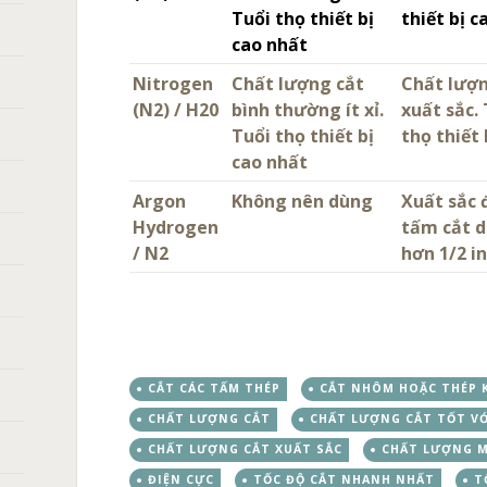
Tuổi thọ thiết bị
thiết bị c
cao nhất
Nitrogen
Chất lượng cắt
Chất lượn
(N2) / H20
bình thường ít xỉ.
xuất sắc.
Tuổi thọ thiết bị
thọ thiết 
cao nhất
Argon
Không nên dùng
Xuất sắc 
Hydrogen
tấm cắt 
/ N2
hơn 1/2 i
CẮT CÁC TẤM THÉP
CẮT NHÔM HOẶC THÉP 
CHẤT LƯỢNG CẮT
CHẤT LƯỢNG CẮT TỐT VỚ
CHẤT LƯỢNG CẮT XUẤT SẮC
CHẤT LƯỢNG M
ĐIỆN CỰC
TỐC ĐỘ CẮT NHANH NHẤT
T