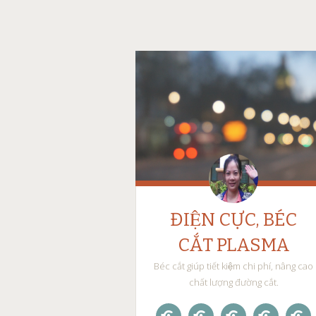
ĐIỆN CỰC, BÉC
CẮT PLASMA
Béc cắt giúp tiết kiệm chi phí, nâng cao
chất lượng đường cắt.