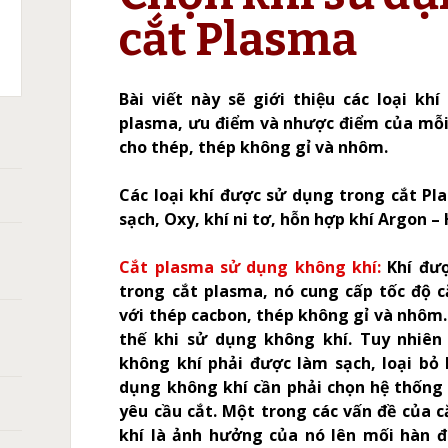
cắt Plasma
C
T
X105,
ASMA:
CH
Bài viết này sẽ giới thiệu các loại kh
XPRO
A
plasma, ưu điểm và nhược điểm của mỗi l
HERM
0
̀NG
cho thép, thép không gỉ và nhôm.
ANH
Các loại khí được sử dụng trong cắt Pl
ÁN
sạch, Oxy, khí ni tơ, hỗn hợp khí Argon – 
̀N
Cắt plasma sử dụng không khí:
Khí đư
trong cắt plasma, nó cung cấp tốc độ c
với thép cacbon, thép không gỉ và nhôm.
thế khi sử dụng không khí. Tuy nhiên
không khí phải được làm sạch, loại bỏ 
dụng không khí cần phải chọn hệ thống k
yêu cầu cắt. Một trong các vấn đề của 
khí là ảnh hưởng của nó lên mối hàn 