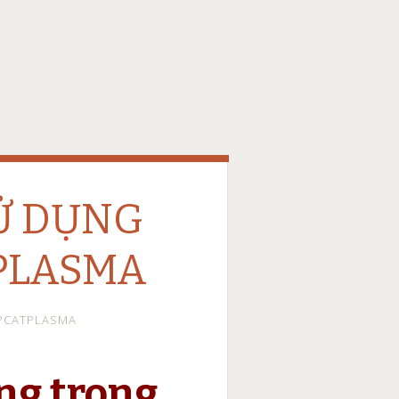
Ử DỤNG
PLASMA
PCATPLASMA
ng trong