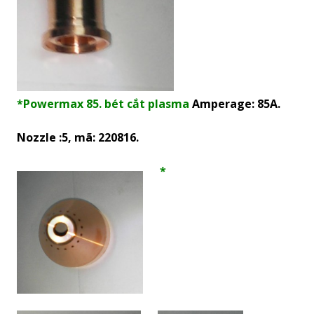
*Powermax 85. bét cắt plasma
Amperage: 85A.
Nozzle :5, mã: 220816.
*