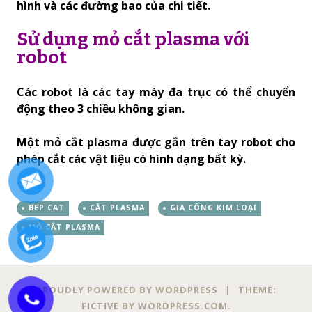
hình và các đường bao của chi tiết.
Sử dụng mỏ cắt plasma với
robot
Các robot là các tay máy đa trục có thể chuyển
động theo 3 chiều không gian.
Một mỏ cắt plasma được gắn trên tay robot cho
phép cắt các vật liệu có hình dạng bất kỳ.
BEP CAT
CĂT PLASMA
GIA CÔNG KIM LOẠI
MỎ CẮT PLASMA
PROUDLY POWERED BY WORDPRESS
|
THEME:
FICTIVE BY
WORDPRESS.COM
.