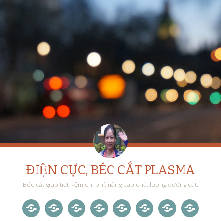
ĐIỆN CỰC, BÉC CẮT PLASMA
Béc cắt giúp tiết kiệm chi phí, nâng cao chất lượng đường cắt.