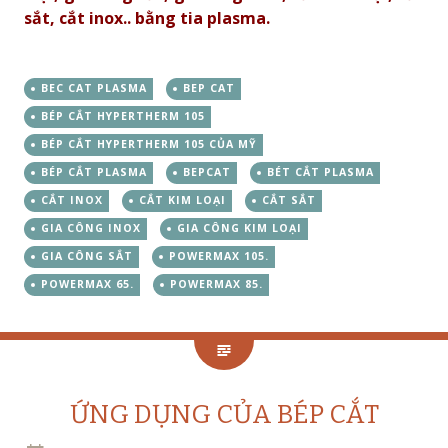
sắt, cắt inox.. bằng tia plasma.
BEC CAT PLASMA
BEP CAT
BÉP CẮT HYPERTHERM 105
BÉP CẮT HYPERTHERM 105 CỦA MỸ
BÉP CẮT PLASMA
BEPCAT
BÉT CẮT PLASMA
CẮT INOX
CẮT KIM LOẠI
CẮT SẮT
GIA CÔNG INOX
GIA CÔNG KIM LOẠI
GIA CÔNG SẮT
POWERMAX 105.
POWERMAX 65.
POWERMAX 85.
ỨNG DỤNG CỦA BÉP CẮT