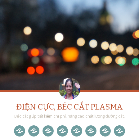
ĐIỆN CỰC, BÉC CẮT PLASMA
Béc cắt giúp tiết kiệm chi phí, nâng cao chất lượng đường cắt.