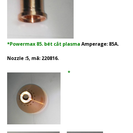
*Powermax 85. bét cắt plasma
Amperage: 85A.
Nozzle :5, mã: 220816.
*